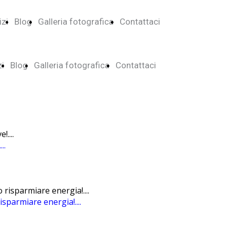
izi
Blog
Galleria fotografica
Contattaci
zi
Blog
Galleria fotografica
Contattaci
..
sparmiare energia!....